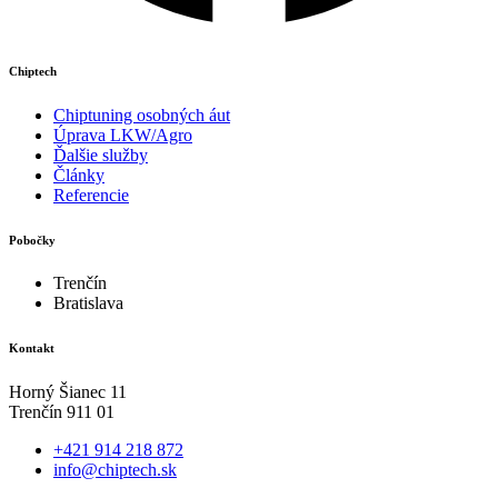
Chiptech
Chiptuning osobných áut
Úprava LKW/Agro
Ďalšie služby
Články
Referencie
Pobočky
Trenčín
Bratislava
Kontakt
Horný Šianec 11
Trenčín 911 01
+421 914 218 872
info@chiptech.sk