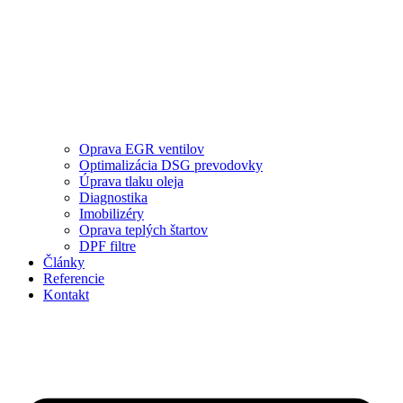
Oprava EGR ventilov
Optimalizácia DSG prevodovky
Úprava tlaku oleja
Diagnostika
Imobilizéry
Oprava teplých štartov
DPF filtre
Články
Referencie
Kontakt