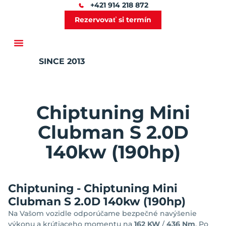
+421 914 218 872
Rezervovať si termín
SINCE 2013
Ďalšie služby
Chiptuning Mini
Clubman S 2.0D
140kw (190hp)
Chiptuning - Chiptuning Mini
Clubman S 2.0D 140kw (190hp)
Na Vašom vozidle odporúčame bezpečné navýšenie
výkonu a krútiaceho momentu na
162 KW
/
436 Nm
. Po