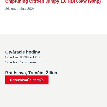
Chiptuning Citroen Jumpy 1.6 HDI 66kw (90hp)
26. novembra 2024
Otváracie hodiny
Po – Pia:
09:00 – 17:00
So – Ne:
Zatvorené
Bratislava, Trenčín, Žilina
Rezervovať si termín