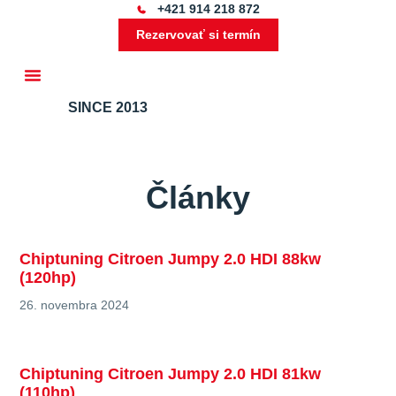
+421 914 218 872
Rezervovať si termín
SINCE 2013
Ďalšie služby
Články
Chiptuning Citroen Jumpy 2.0 HDI 88kw
(120hp)
26. novembra 2024
Chiptuning Citroen Jumpy 2.0 HDI 81kw
(110hp)