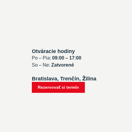
Otváracie hodiny
Po – Pia:
09:00 – 17:00
So – Ne:
Zatvorené
Bratislava, Trenčín, Žilina
Rezervovať si termín