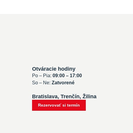
Otváracie hodiny
Po – Pia:
09:00 – 17:00
So – Ne:
Zatvorené
Bratislava, Trenčín, Žilina
Rezervovať si termín