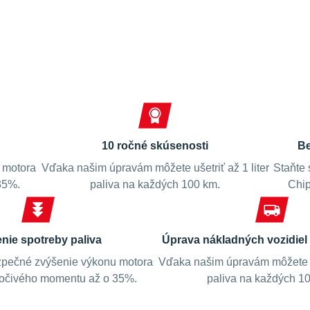
Spokojní zákazníci
10 ročné skúsenosti
Be
 motora
Vďaka našim úpravám môžete ušetriť až 1 liter
Staňte 
35%.
paliva na každých 100 km.
Chip
enie spotreby paliva
Úprava nákladných vozidiel 
pečné zvýšenie výkonu motora
Vďaka našim úpravám môžete uš
točivého momentu až o 35%.
paliva na každých 1