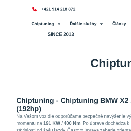
+421 914 218 872
Chiptuning
Ďalšie služby
Články
SINCE 2013
Chiptu
Chiptuning - Chiptuning BMW X2 
(192hp)
Na Vašom vozidle odporúčame bezpečné navýšenie vý
momentu na
191 KW
/
400 Nm
. Po úprave dochádza k 
závislosti od štýlu jazdy. Časovo úprava zaberie orient