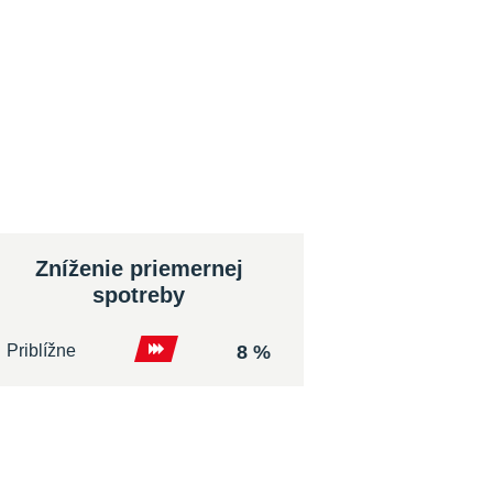
Zníženie priemernej
spotreby
Priblížne
8 %