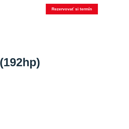
Rezervovať si termín
(192hp)