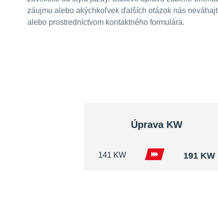
záujmu alebo akýchkoľvek ďalších otázok nás neváhajte
alebo prostredníctvom kontaktného formulára.
Úprava KW
141 KW
191 KW