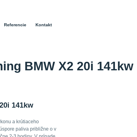
Referencie
Kontakt
ning BMW X2 20i 141kw 
20i 141kw
konu a krútiaceho
úspore paliva približne o
v
ačne 2-3 hodiny. V prípade