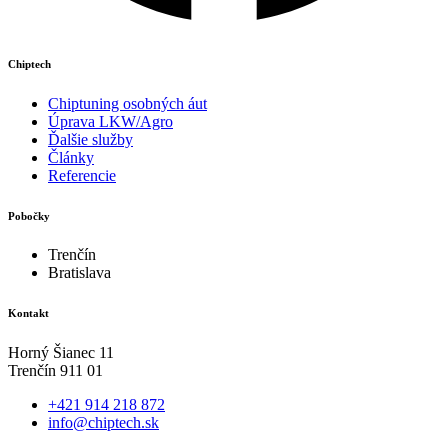
Chiptech
Chiptuning osobných áut
Úprava LKW/Agro
Ďalšie služby
Články
Referencie
Pobočky
Trenčín
Bratislava
Kontakt
Horný Šianec 11
Trenčín 911 01
+421 914 218 872
info@chiptech.sk