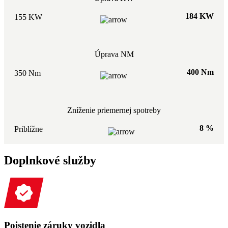
184 KW
155 KW
Úprava NM
400 Nm
350 Nm
Zníženie priemernej spotreby
8 %
Priblížne
Doplnkové služby
Poistenie záruky vozidla