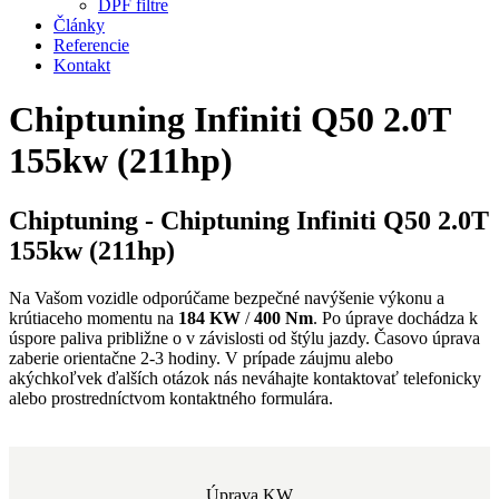
DPF filtre
Články
Referencie
Kontakt
Chiptuning Infiniti Q50 2.0T
155kw (211hp)
Chiptuning - Chiptuning Infiniti Q50 2.0T
155kw (211hp)
Na Vašom vozidle odporúčame bezpečné navýšenie výkonu a
krútiaceho momentu na
184 KW
/
400 Nm
. Po úprave dochádza k
úspore paliva približne o
v závislosti od štýlu jazdy. Časovo úprava
zaberie orientačne 2-3 hodiny. V prípade záujmu alebo
akýchkoľvek ďalších otázok nás neváhajte kontaktovať telefonicky
alebo prostredníctvom kontaktného formulára.
Úprava KW