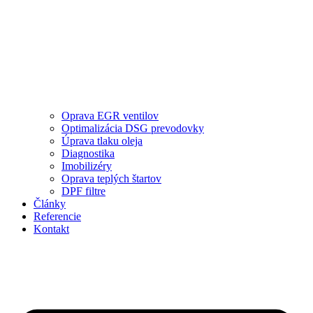
Oprava EGR ventilov
Optimalizácia DSG prevodovky
Úprava tlaku oleja
Diagnostika
Imobilizéry
Oprava teplých štartov
DPF filtre
Články
Referencie
Kontakt