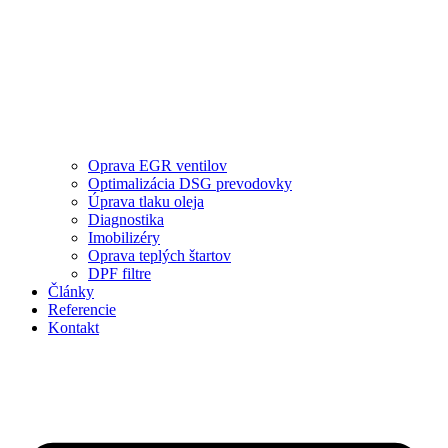
Oprava EGR ventilov
Optimalizácia DSG prevodovky
Úprava tlaku oleja
Diagnostika
Imobilizéry
Oprava teplých štartov
DPF filtre
Články
Referencie
Kontakt