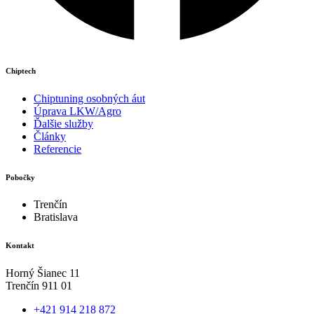
Chiptech
Chiptuning osobných áut
Úprava LKW/Agro
Ďalšie služby
Články
Referencie
Pobočky
Trenčín
Bratislava
Kontakt
Horný Šianec 11
Trenčín 911 01
+421 914 218 872