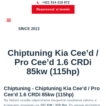
+421 914 218 872
Rezervovať si termín
SINCE 2013
Ďalšie služby
Chiptuning Kia Cee’d /
Pro Cee’d 1.6 CRDi
85kw (115hp)
Chiptuning - Chiptuning Kia Cee’d / Pro
Cee’d 1.6 CRDi 85kw (115hp)
Na Vašom vozidle odporúčame bezpečné navýšenie výkonu a
krútiaceho momentu na
107 KW
/
320 Nm
. Po úprave dochádza