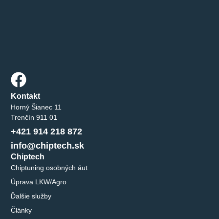
Kontakt
Horný Šianec 11
Trenčín 911 01
+421 914 218 872
info@chiptech.sk
Chiptech
Chiptuning osobných áut
Úprava LKW/Agro
Ďalšie služby
Články