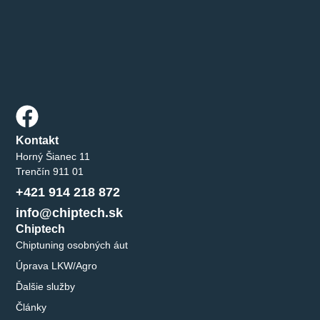
Kontakt
Horný Šianec 11
Trenčín 911 01
+421 914 218 872
info@chiptech.sk
Chiptech
Chiptuning osobných áut
Úprava LKW/Agro
Ďalšie služby
Články