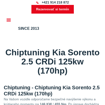
+421 914 218 872
Rezervovať si termín
SINCE 2013
Ďalšie služby
Chiptuning Kia Sorento
2.5 CRDi 125kw
(170hp)
Chiptuning - Chiptuning Kia Sorento 2.5
CRDi 125kw (170hp)
Na Vašom vozidle odporúčame bezpečné navýšenie výkonu a
krútiaceho momentu na
146 KW
/
455 Nm
. Po úprave dochádza