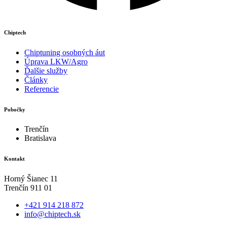
Chiptech
Chiptuning osobných áut
Úprava LKW/Agro
Ďalšie služby
Články
Referencie
Pobočky
Trenčín
Bratislava
Kontakt
Horný Šianec 11
Trenčín 911 01
+421 914 218 872
info@chiptech.sk