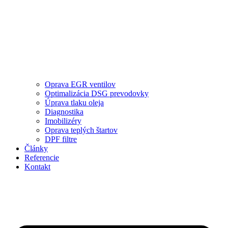
Oprava EGR ventilov
Optimalizácia DSG prevodovky
Úprava tlaku oleja
Diagnostika
Imobilizéry
Oprava teplých štartov
DPF filtre
Články
Referencie
Kontakt