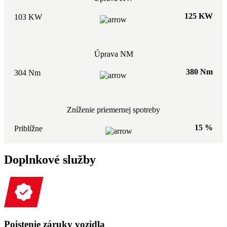
125 KW
103 KW
Úprava NM
380 Nm
304 Nm
Zníženie priemernej spotreby
15 %
Priblížne
Doplnkové služby
Poistenie záruky vozidla