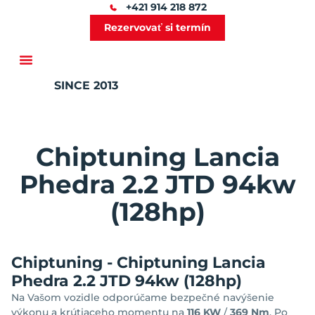
+421 914 218 872
Rezervovať si termín
SINCE 2013
Ďalšie služby
Chiptuning Lancia
Phedra 2.2 JTD 94kw
(128hp)
Chiptuning - Chiptuning Lancia
Phedra 2.2 JTD 94kw (128hp)
Na Vašom vozidle odporúčame bezpečné navýšenie
výkonu a krútiaceho momentu na
116 KW
/
369 Nm
. Po