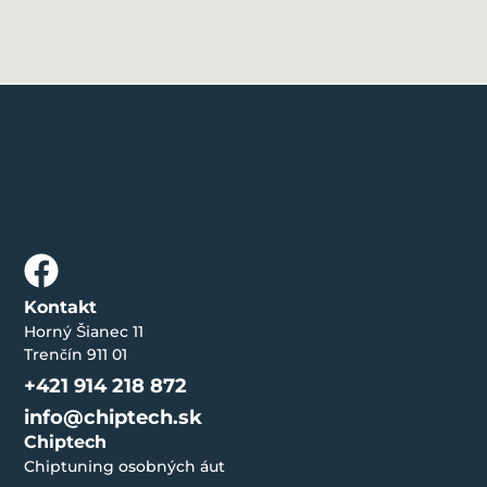
Kontakt
Horný Šianec 11
Trenčín 911 01
+421 914 218 872
info@chiptech.sk
Chiptech
Chiptuning osobných áut