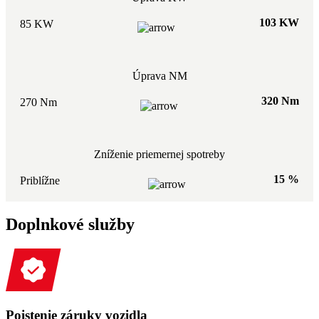
103 KW
85 KW
Úprava NM
320 Nm
270 Nm
Zníženie priemernej spotreby
15 %
Priblížne
Doplnkové služby
Poistenie záruky vozidla