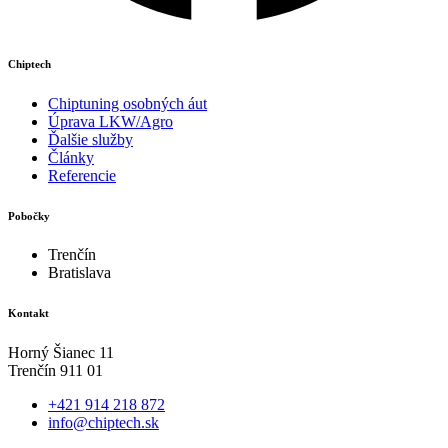
Chiptech
Chiptuning osobných áut
Úprava LKW/Agro
Ďalšie služby
Články
Referencie
Pobočky
Trenčín
Bratislava
Kontakt
Horný Šianec 11
Trenčín 911 01
+421 914 218 872
info@chiptech.sk