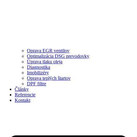
Oprava EGR ventilov
Optimalizácia DSG prevodovky
Úprava tlaku oleja
Diagnostika
Imobilizéry
Oprava teplých štartov
DPF filtre
Články
Referencie
Kontakt