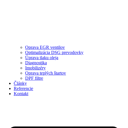
Oprava EGR ventilov
Optimalizácia DSG prevodovky
Úprava tlaku oleja
Diagnostika
Imobilizéry
Oprava teplých štartov
DPF filtre
Články
Referencie
Kontakt