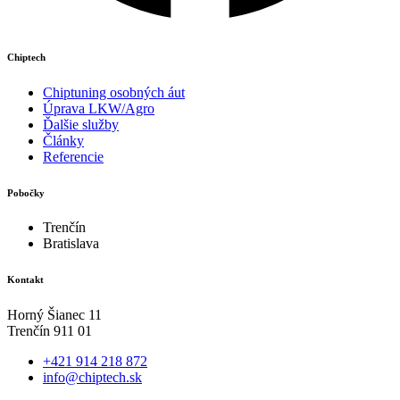
Chiptech
Chiptuning osobných áut
Úprava LKW/Agro
Ďalšie služby
Články
Referencie
Pobočky
Trenčín
Bratislava
Kontakt
Horný Šianec 11
Trenčín 911 01
+421 914 218 872
info@chiptech.sk