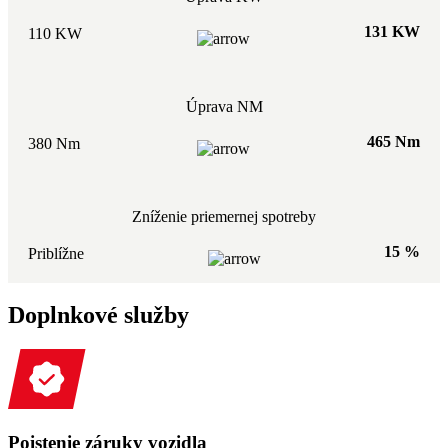
131 KW
110 KW
Úprava NM
465 Nm
380 Nm
Zníženie priemernej spotreby
15 %
Priblížne
Doplnkové služby
Poistenie záruky vozidla