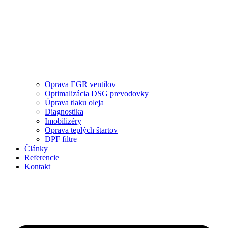
Oprava EGR ventilov
Optimalizácia DSG prevodovky
Úprava tlaku oleja
Diagnostika
Imobilizéry
Oprava teplých štartov
DPF filtre
Články
Referencie
Kontakt