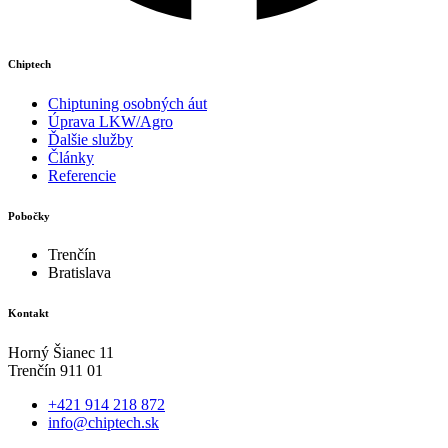
Chiptech
Chiptuning osobných áut
Úprava LKW/Agro
Ďalšie služby
Články
Referencie
Pobočky
Trenčín
Bratislava
Kontakt
Horný Šianec 11
Trenčín 911 01
+421 914 218 872
info@chiptech.sk