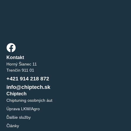
Kontakt
Horný Šianec 11
Trenčín 911 01
+421 914 218 872
info@chiptech.sk
Chiptech
Chiptuning osobných áut
Úprava LKW/Agro
Ďalšie služby
Články