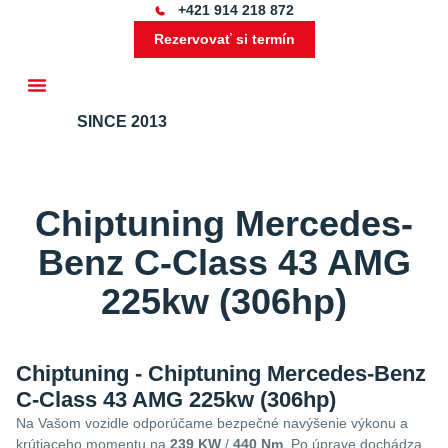
+421 914 218 872
Rezervovať si termín
SINCE 2013
Ďalšie služby
Chiptuning Mercedes-
Benz C-Class 43 AMG
225kw (306hp)
Chiptuning - Chiptuning Mercedes-Benz
C-Class 43 AMG 225kw (306hp)
Na Vašom vozidle odporúčame bezpečné navýšenie výkonu a
krútiaceho momentu na
239 KW
/
440 Nm
. Po úprave dochádza