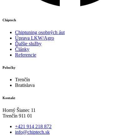
Chiptech
Chiptuning osobných áut
Úprava LKW/Agro
Ďalšie služby
Články
Referencie
Pobočky
Trenčín
Bratislava
Kontakt
Horný Šianec 11
Trenčín 911 01
+421 914 218 872
info@chiptech.sk