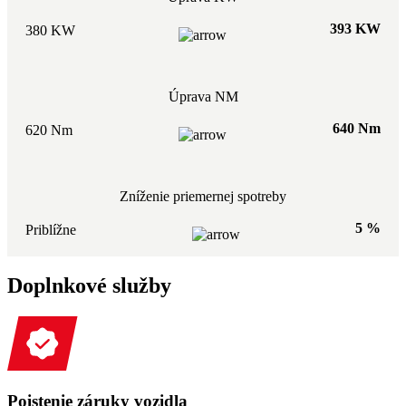
393 KW
380 KW
Úprava NM
640 Nm
620 Nm
Zníženie priemernej spotreby
5 %
Priblížne
Doplnkové služby
Poistenie záruky vozidla