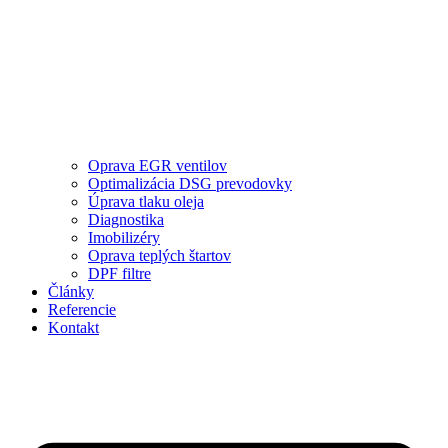
Oprava EGR ventilov
Optimalizácia DSG prevodovky
Úprava tlaku oleja
Diagnostika
Imobilizéry
Oprava teplých štartov
DPF filtre
Články
Referencie
Kontakt