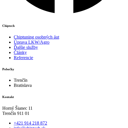
Chiptech
Chiptuning osobných áut
Úprava LKW/Agro
Ďalšie služby
Články
Referencie
Pobočky
Trenčín
Bratislava
Kontakt
Horný Šianec 11
Trenčín 911 01
+421 914 218 872