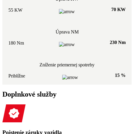
70 KW
55 KW
Úprava NM
230 Nm
180 Nm
Zníženie priemernej spotreby
15 %
Priblížne
Doplnkové služby
Poistenie záruky vozidla