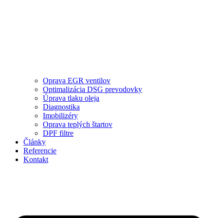
Oprava EGR ventilov
Optimalizácia DSG prevodovky
Úprava tlaku oleja
Diagnostika
Imobilizéry
Oprava teplých štartov
DPF filtre
Články
Referencie
Kontakt