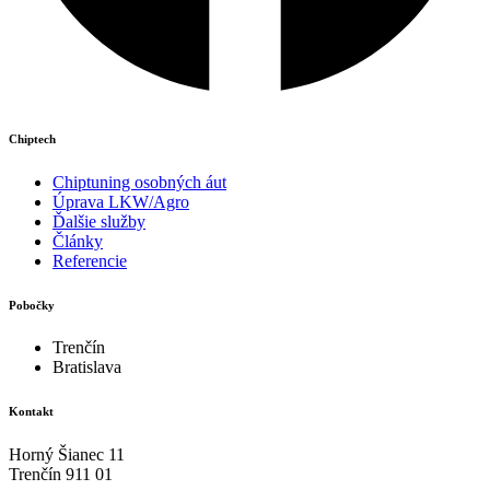
Chiptech
Chiptuning osobných áut
Úprava LKW/Agro
Ďalšie služby
Články
Referencie
Pobočky
Trenčín
Bratislava
Kontakt
Horný Šianec 11
Trenčín 911 01