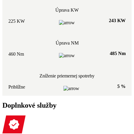
Úprava KW
243 KW
225 KW
Úprava NM
485 Nm
460 Nm
Zníženie priemernej spotreby
5 %
Priblížne
Doplnkové služby