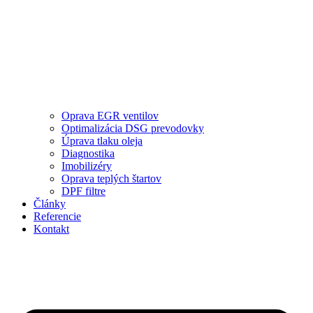
Oprava EGR ventilov
Optimalizácia DSG prevodovky
Úprava tlaku oleja
Diagnostika
Imobilizéry
Oprava teplých štartov
DPF filtre
Články
Referencie
Kontakt