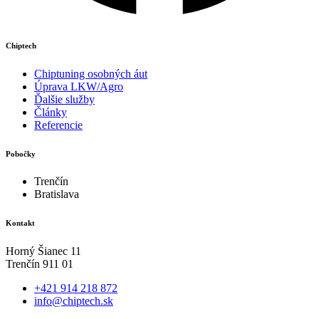
Chiptech
Chiptuning osobných áut
Úprava LKW/Agro
Ďalšie služby
Články
Referencie
Pobočky
Trenčín
Bratislava
Kontakt
Horný Šianec 11
Trenčín 911 01
+421 914 218 872
info@chiptech.sk