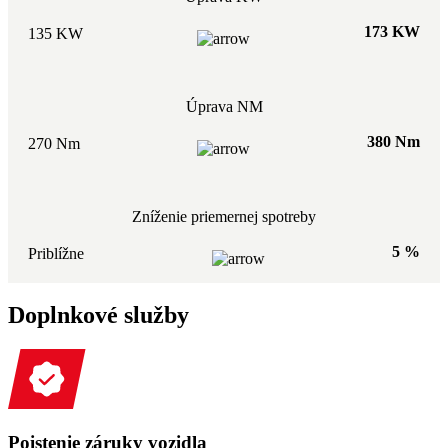
173 KW
135 KW
Úprava NM
380 Nm
270 Nm
Zníženie priemernej spotreby
5 %
Priblížne
Doplnkové služby
Poistenie záruky vozidla