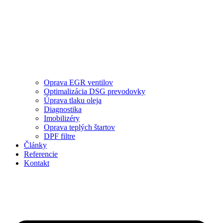
Oprava EGR ventilov
Optimalizácia DSG prevodovky
Úprava tlaku oleja
Diagnostika
Imobilizéry
Oprava teplých štartov
DPF filtre
Články
Referencie
Kontakt