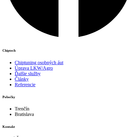
Chiptech
Chiptuning osobných áut
Úprava LKW/Agro
Ďalšie služby
Články
Referencie
Pobočky
Trenčín
Bratislava
Kontakt