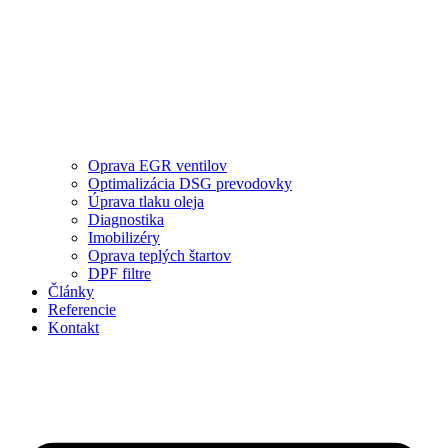
Oprava EGR ventilov
Optimalizácia DSG prevodovky
Úprava tlaku oleja
Diagnostika
Imobilizéry
Oprava teplých štartov
DPF filtre
Články
Referencie
Kontakt