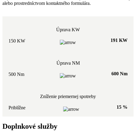
alebo prostredníctvom kontaktného formulára.
Úprava KW
191 KW
150 KW
Úprava NM
600 Nm
500 Nm
Zníženie priemernej spotreby
15 %
Priblížne
Doplnkové služby