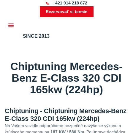
+421 914 218 872
Rezervovať si termín
SINCE 2013
Ďalšie služby
Chiptuning Mercedes-
Benz E-Class 320 CDI
165kw (224hp)
Chiptuning - Chiptuning Mercedes-Benz
E-Class 320 CDI 165kw (224hp)
Na Vašom vozidle odporúčame bezpečné navýšenie výkonu a
krútiaceho momentu na
187 KW
/
580 Nm
. Po úprave dochádza