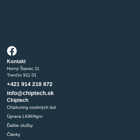
Kontakt
Horný Šianec 11
Trenčín 911 01
+421 914 218 872
info@chiptech.sk
Chiptech
Chiptuning osobných áut
Úprava LKW/Agro
Ďalšie služby
Články