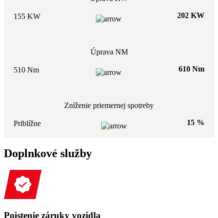
202 KW
155 KW
Úprava NM
610 Nm
510 Nm
Zníženie priemernej spotreby
15 %
Priblížne
Doplnkové služby
Poistenie záruky vozidla