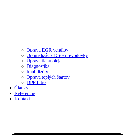
Oprava EGR ventilov
Optimalizácia DSG prevodovky
Úprava tlaku oleja
Diagnostika
Imobilizéry
Oprava teplých štartov
DPF filtre
Články
Referencie
Kontakt