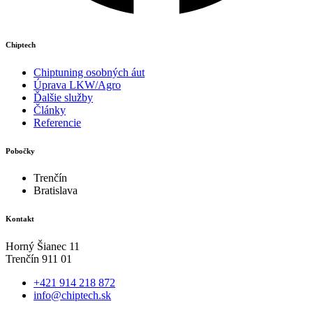
Chiptech
Chiptuning osobných áut
Úprava LKW/Agro
Ďalšie služby
Články
Referencie
Pobočky
Trenčín
Bratislava
Kontakt
Horný Šianec 11
Trenčín 911 01
+421 914 218 872
info@chiptech.sk