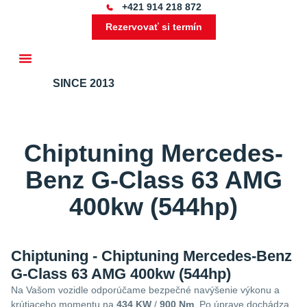
+421 914 218 872
Rezervovať si termín
SINCE 2013
Ďalšie služby
Chiptuning Mercedes-
Benz G-Class 63 AMG
400kw (544hp)
Chiptuning - Chiptuning Mercedes-Benz
G-Class 63 AMG 400kw (544hp)
Na Vašom vozidle odporúčame bezpečné navýšenie výkonu a
krútiaceho momentu na
434 KW
/
900 Nm
. Po úprave dochádza