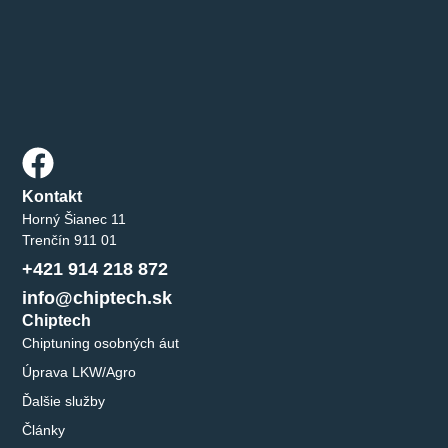
Kontakt
Horný Šianec 11
Trenčín 911 01
+421 914 218 872
info@chiptech.sk
Chiptech
Chiptuning osobných áut
Úprava LKW/Agro
Ďalšie služby
Články