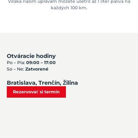
Vďaka našim úpravám môžete ušetriť až 1 liter paliva na
každých 100 km.
Otváracie hodiny
Po – Pia:
09:00 – 17:00
So – Ne:
Zatvorené
Bratislava, Trenčín, Žilina
Rezervovať si termín