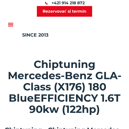
+421 914 218 872
Rezervovať si termín
SINCE 2013
Ďalšie služby
Chiptuning
Mercedes-Benz GLA-
Class (X176) 180
BlueEFFICIENCY 1.6T
90kw (122hp)