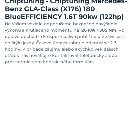
Chiptuning - Chiptuning Mercedes-
Benz GLA-Class (X176) 180
BlueEFFICIENCY 1.6T 90kw (122hp)
Na Vašom vozidle odporúčame bezpečné navýšenie
výkonu a krútiaceho momentu na
126 KW
/
305 Nm
. Po
úprave dochádza k úspore paliva približne o
v závislosti
od štýlu jazdy. Časovo úprava zaberie orientačne 2-3
hodiny. V prípade záujmu alebo akýchkoľvek ďalších
otázok nás neváhajte kontaktovať telefonicky alebo
prostredníctvom kontaktného formulára.