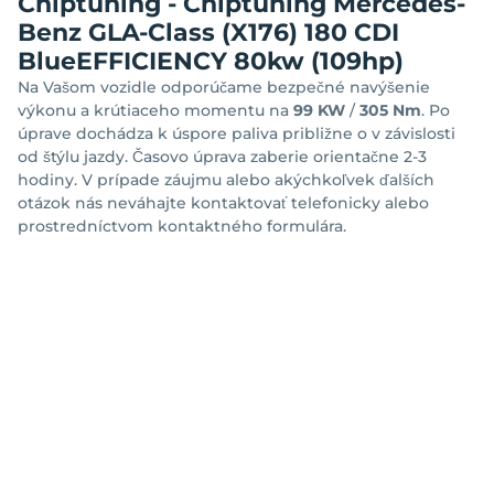
Chiptuning - Chiptuning Mercedes-
Benz GLA-Class (X176) 180 CDI
BlueEFFICIENCY 80kw (109hp)
Na Vašom vozidle odporúčame bezpečné navýšenie
výkonu a krútiaceho momentu na
99 KW
/
305 Nm
. Po
úprave dochádza k úspore paliva približne o
v závislosti
od štýlu jazdy. Časovo úprava zaberie orientačne 2-3
hodiny. V prípade záujmu alebo akýchkoľvek ďalších
otázok nás neváhajte kontaktovať telefonicky alebo
prostredníctvom kontaktného formulára.