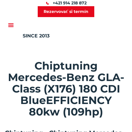
+421 914 218 872
Rezervovať si termín
SINCE 2013
Ďalšie služby
Chiptuning
Mercedes-Benz GLA-
Class (X176) 180 CDI
BlueEFFICIENCY
80kw (109hp)