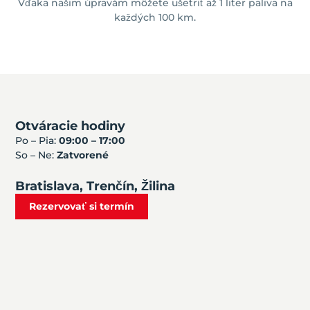
Vďaka našim úpravám môžete ušetriť až 1 liter paliva na
každých 100 km.
Otváracie hodiny
Po – Pia:
09:00 – 17:00
So – Ne:
Zatvorené
Bratislava, Trenčín, Žilina
Rezervovať si termín