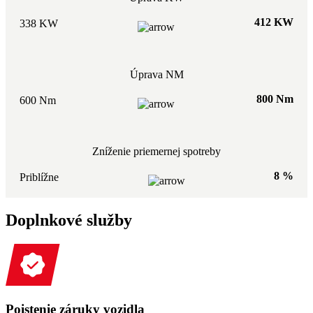
412 KW
338 KW
Úprava NM
800 Nm
600 Nm
Zníženie priemernej spotreby
8 %
Priblížne
Doplnkové služby
Poistenie záruky vozidla