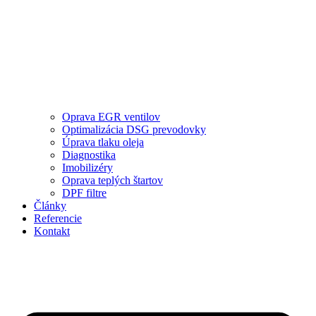
Oprava EGR ventilov
Optimalizácia DSG prevodovky
Úprava tlaku oleja
Diagnostika
Imobilizéry
Oprava teplých štartov
DPF filtre
Články
Referencie
Kontakt