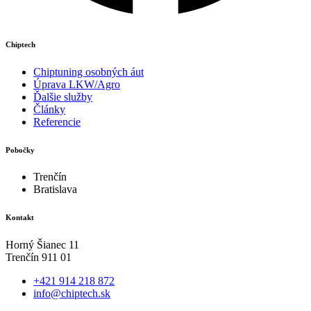
Chiptech
Chiptuning osobných áut
Úprava LKW/Agro
Ďalšie služby
Články
Referencie
Pobočky
Trenčín
Bratislava
Kontakt
Horný Šianec 11
Trenčín 911 01
+421 914 218 872
info@chiptech.sk