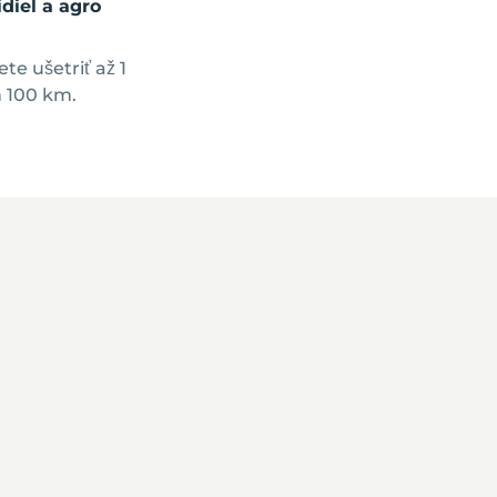
diel a agro
e ušetriť až 1
h 100 km.