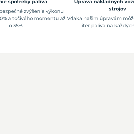
nie spotreby paliva
Úprava nákladných vozi
strojov
bezpečné zvýšenie výkonu
30% a točivého momentu až
Vďaka našim úpravám môžet
o 35%.
liter paliva na každýc