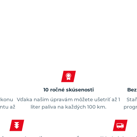
Spokojní zákazníci
10 ročné skúsenosti
Bez
ýkonu
Vďaka našim úpravám môžete ušetriť až 1
Staň
ntu až
liter paliva na každých 100 km.
progr