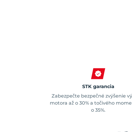
STK garancia
Zabezpečte bezpečné zvýšenie v
motora až o 30% a točivého mome
o 35%.