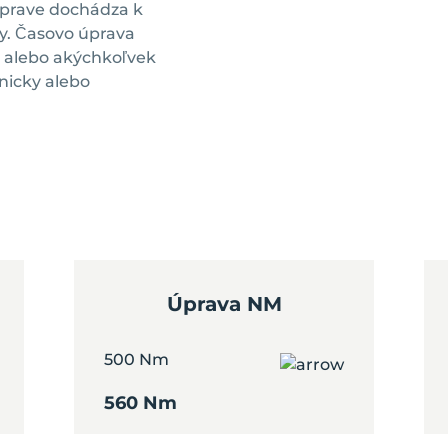
úprave dochádza k
zdy. Časovo úprava
u alebo akýchkoľvek
nicky alebo
Úprava NM
500 Nm
560 Nm