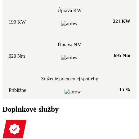
Úprava KW
221 KW
190 KW
Úprava NM
695 Nm
620 Nm
Zníženie priemernej spotreby
15 %
Priblížne
Doplnkové služby