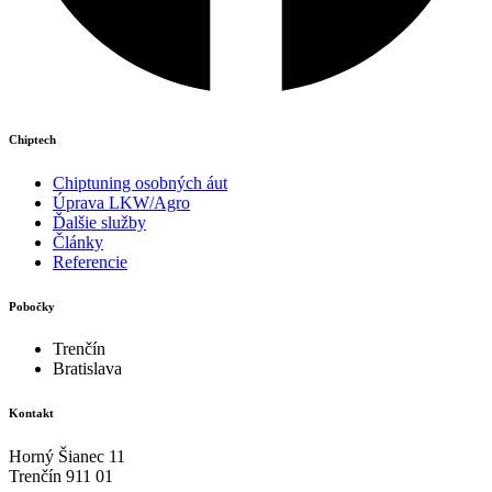
Chiptech
Chiptuning osobných áut
Úprava LKW/Agro
Ďalšie služby
Články
Referencie
Pobočky
Trenčín
Bratislava
Kontakt
Horný Šianec 11
Trenčín 911 01