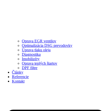
Oprava EGR ventilov
Optimalizácia DSG prevodovky
Úprava tlaku oleja
Diagnostika
Imobilizéry
Oprava teplých štartov
DPF filtre
Články
Referencie
Kontakt