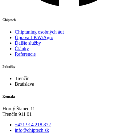
Chiptech
Chiptuning osobných áut
Úprava LKW/Agro
Ďalšie služby
Články
Referencie
Pobočky
Trenčín
Bratislava
Kontakt
Horný Šianec 11
Trenčín 911 01
+421 914 218 872
info@chiptech.sk