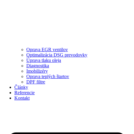
Oprava EGR ventilov
Optimalizácia DSG prevodovky
Úprava tlaku oleja
Diagnostika
Imobilizéry
Oprava teplých štartov
DPF filtre
Články
Referencie
Kontakt