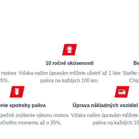
Spokojní zákazníci
10 ročné skúsenosti
Be
 motora
Vďaka našim úpravám môžete ušetriť až 1 liter
Staňte 
35%.
paliva na každých 100 km.
Chip
enie spotreby paliva
Úprava nákladných vozidiel 
pečné zvýšenie výkonu motora
Vďaka našim úpravám môžete uš
točivého momentu až o 35%.
paliva na každých 1