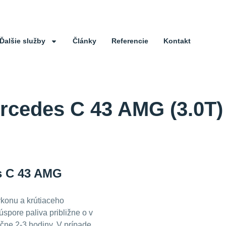
Ďalšie služby
Články
Referencie
Kontakt
rcedes C 43 AMG (3.0T)
s C 43 AMG
konu a krútiaceho
úspore paliva približne o
v
ačne 2-3 hodiny. V prípade