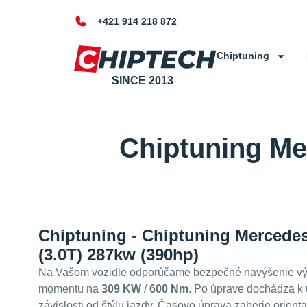
+421 914 218 872
Chiptuning
SINCE 2013
Chiptuning Me
Chiptuning - Chiptuning Mercede
(3.0T) 287kw (390hp)
Na Vašom vozidle odporúčame bezpečné navýšenie vý
momentu na
309 KW
/
600 Nm
. Po úprave dochádza k 
závislosti od štýlu jazdy. Časovo úprava zaberie orient