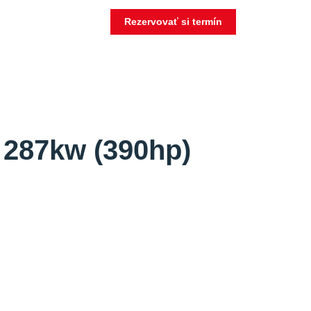
Rezervovať si termín
 287kw (390hp)