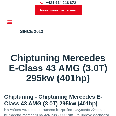
+421 914 218 872
Rezervovať si termín
SINCE 2013
Ďalšie služby
Chiptuning Mercedes
E-Class 43 AMG (3.0T)
295kw (401hp)
Chiptuning - Chiptuning Mercedes E-
Class 43 AMG (3.0T) 295kw (401hp)
Na Vašom vozidle odporúčame bezpečné navýšenie výkonu a
krútiaceho momentu na
326 KW
/
600 Nm
. Po úprave dochádza