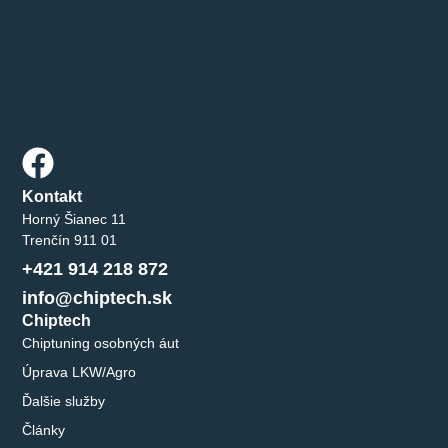
Kontakt
Horný Šianec 11
Trenčín 911 01
+421 914 218 872
info@chiptech.sk
Chiptech
Chiptuning osobných áut
Úprava LKW/Agro
Ďalšie služby
Články