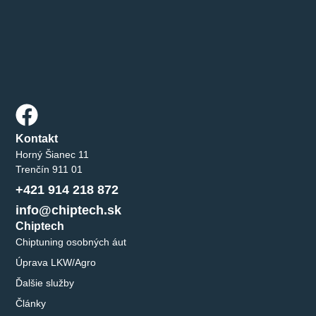
Kontakt
Horný Šianec 11
Trenčín 911 01
+421 914 218 872
info@chiptech.sk
Chiptech
Chiptuning osobných áut
Úprava LKW/Agro
Ďalšie služby
Články