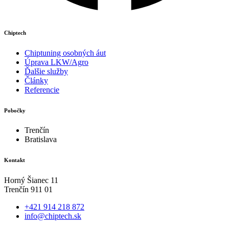
Chiptech
Chiptuning osobných áut
Úprava LKW/Agro
Ďalšie služby
Články
Referencie
Pobočky
Trenčín
Bratislava
Kontakt
Horný Šianec 11
Trenčín 911 01
+421 914 218 872
info@chiptech.sk