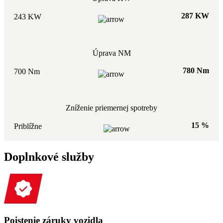
287 KW
243 KW
Úprava NM
780 Nm
700 Nm
Zníženie priemernej spotreby
15 %
Priblížne
Doplnkové služby
Poistenie záruky vozidla