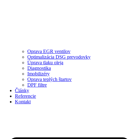
Oprava EGR ventilov
Optimalizácia DSG prevodovky
Úprava tlaku oleja
Diagnostika
Imobilizéry
Oprava teplých štartov
DPF filtre
Články
Referencie
Kontakt