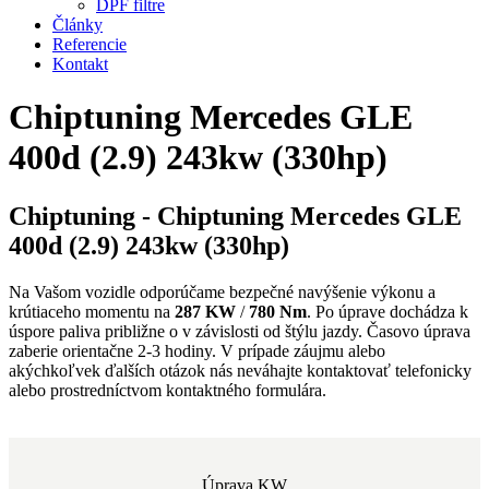
DPF filtre
Články
Referencie
Kontakt
Chiptuning Mercedes GLE
400d (2.9) 243kw (330hp)
Chiptuning - Chiptuning Mercedes GLE
400d (2.9) 243kw (330hp)
Na Vašom vozidle odporúčame bezpečné navýšenie výkonu a
krútiaceho momentu na
287 KW
/
780 Nm
. Po úprave dochádza k
úspore paliva približne o
v závislosti od štýlu jazdy. Časovo úprava
zaberie orientačne 2-3 hodiny. V prípade záujmu alebo
akýchkoľvek ďalších otázok nás neváhajte kontaktovať telefonicky
alebo prostredníctvom kontaktného formulára.
Úprava KW