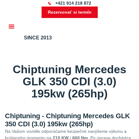
+421 914 218 872
Rezervovať si termín
SINCE 2013
Ďalšie služby
Chiptuning Mercedes
GLK 350 CDI (3.0)
195kw (265hp)
Chiptuning - Chiptuning Mercedes GLK
350 CDI (3.0) 195kw (265hp)
Na Vašom vozidle odporúčame bezpečné navýšenie výkonu a
krútiaceho momentu na
210 KW
/
660 Nm
. Po úprave dochádza