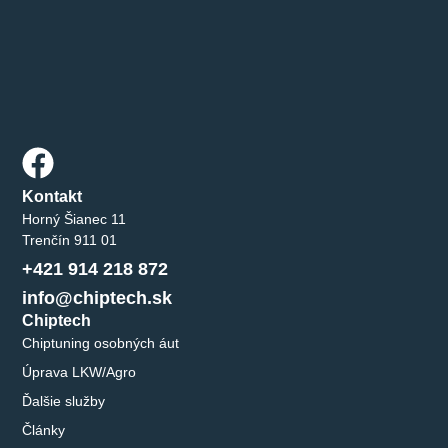
Kontakt
Horný Šianec 11
Trenčín 911 01
+421 914 218 872
info@chiptech.sk
Chiptech
Chiptuning osobných áut
Úprava LKW/Agro
Ďalšie služby
Články