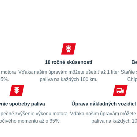
Spokojní zákazníci
10 ročné skúsenosti
Be
 motora
Vďaka našim úpravám môžete ušetriť až 1 liter
Staňte 
35%.
paliva na každých 100 km.
Chip
enie spotreby paliva
Úprava nákladných vozidiel 
pečné zvýšenie výkonu motora
Vďaka našim úpravám môžete uš
točivého momentu až o 35%.
paliva na každých 1