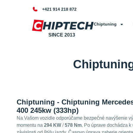
+421 914 218 872
Chiptuning
SINCE 2013
Chiptunin
Chiptuning - Chiptuning Mercede
400 245kw (333hp)
Na Vašom vozidle odporúčame bezpečné navýšenie vý
momentu na
294 KW
/
578 Nm
. Po úprave dochádza k 
závislosti od štýlu jazdy. Časovo úprava zaberie orient