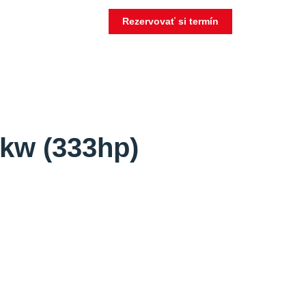
Rezervovať si termín
kw (333hp)