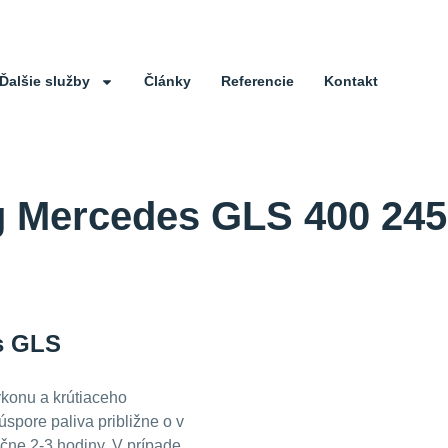
Ďalšie služby
Články
Referencie
Kontakt
g Mercedes GLS 400 245
s GLS
konu a krútiaceho
úspore paliva približne o
v
ačne 2-3 hodiny. V prípade