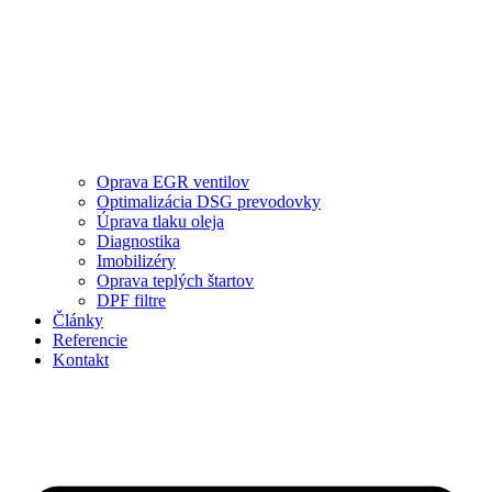
Oprava EGR ventilov
Optimalizácia DSG prevodovky
Úprava tlaku oleja
Diagnostika
Imobilizéry
Oprava teplých štartov
DPF filtre
Články
Referencie
Kontakt