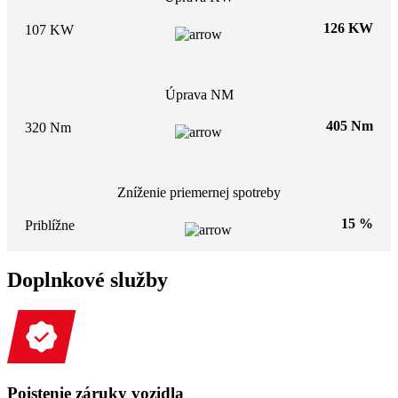
126 KW
107 KW
Úprava NM
405 Nm
320 Nm
Zníženie priemernej spotreby
15 %
Priblížne
Doplnkové služby
Poistenie záruky vozidla