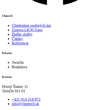
Chiptech
Chiptuning osobných áut
Úprava LKW/Agro
Ďalšie služby
Články
Referencie
Pobočky
Trenčín
Bratislava
Kontakt
Horný Šianec 11
Trenčín 911 01
+421 914 218 872
info@chiptech.sk