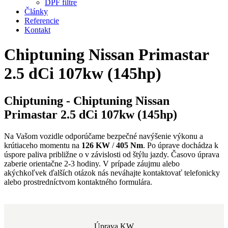
DPF filtre
Články
Referencie
Kontakt
Chiptuning Nissan Primastar
2.5 dCi 107kw (145hp)
Chiptuning - Chiptuning Nissan
Primastar 2.5 dCi 107kw (145hp)
Na Vašom vozidle odporúčame bezpečné navýšenie výkonu a
krútiaceho momentu na
126 KW
/
405 Nm
. Po úprave dochádza k
úspore paliva približne o
v závislosti od štýlu jazdy. Časovo úprava
zaberie orientačne 2-3 hodiny. V prípade záujmu alebo
akýchkoľvek ďalších otázok nás neváhajte kontaktovať telefonicky
alebo prostredníctvom kontaktného formulára.
Úprava KW