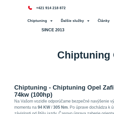
+421 914 218 872
Chiptuning
Ďalšie služby
Články
SINCE 2013
Chiptuning 
Chiptuning - Chiptuning Opel Zafi
74kw (100hp)
Na Vašom vozidle odporúčame bezpečné navýšenie vý
momentu na
94 KW
/
305 Nm
. Po úprave dochádza k ús
závislosti od štýlu jazdy. Časovo úprava zaberie orient