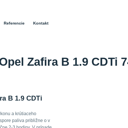
Referencie
Kontakt
Opel Zafira B 1.9 CDTi 
ra B 1.9 CDTi
konu a krútiaceho
pore paliva približne o
v
ačne 2-3 hodiny. V prípade