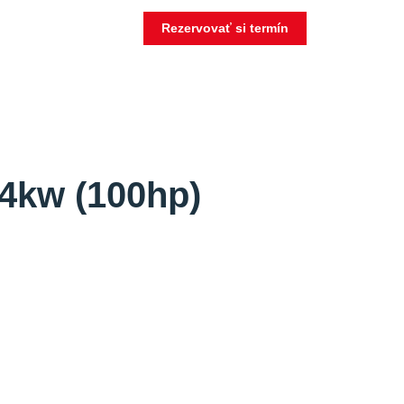
Rezervovať si termín
74kw (100hp)