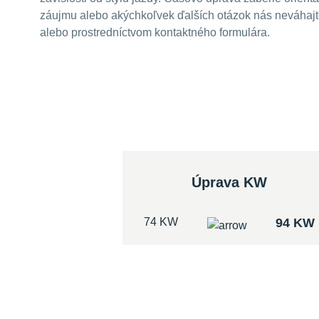
záujmu alebo akýchkoľvek ďalších otázok nás neváhajte
alebo prostredníctvom kontaktného formulára.
Úprava KW
74 KW
94 KW