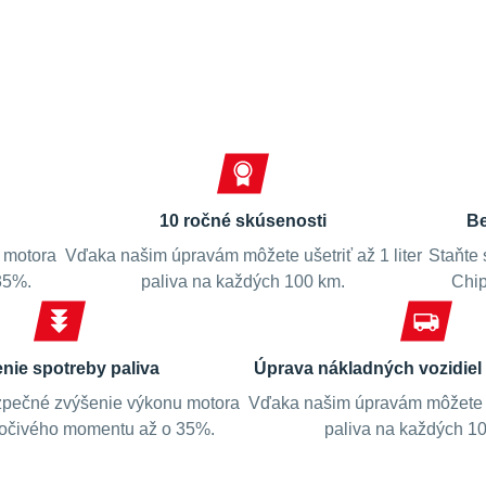
Spokojní zákazníci
10 ročné skúsenosti
Be
 motora
Vďaka našim úpravám môžete ušetriť až 1 liter
Staňte 
35%.
paliva na každých 100 km.
Chip
enie spotreby paliva
Úprava nákladných vozidiel 
pečné zvýšenie výkonu motora
Vďaka našim úpravám môžete uš
točivého momentu až o 35%.
paliva na každých 1