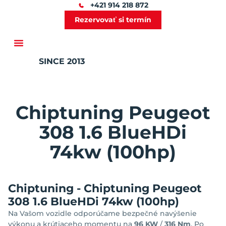
+421 914 218 872
Rezervovať si termín
SINCE 2013
Ďalšie služby
Chiptuning Peugeot
308 1.6 BlueHDi
74kw (100hp)
Chiptuning - Chiptuning Peugeot
308 1.6 BlueHDi 74kw (100hp)
Na Vašom vozidle odporúčame bezpečné navýšenie
výkonu a krútiaceho momentu na
96 KW
/
316 Nm
. Po