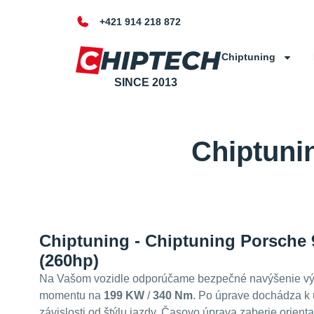
+421 914 218 872
Chiptuning
SINCE 2013
Chiptuni
Chiptuning - Chiptuning Porsche
(260hp)
Na Vašom vozidle odporúčame bezpečné navýšenie vý
momentu na
199 KW
/
340 Nm
. Po úprave dochádza k 
závislosti od štýlu jazdy. Časovo úprava zaberie orient