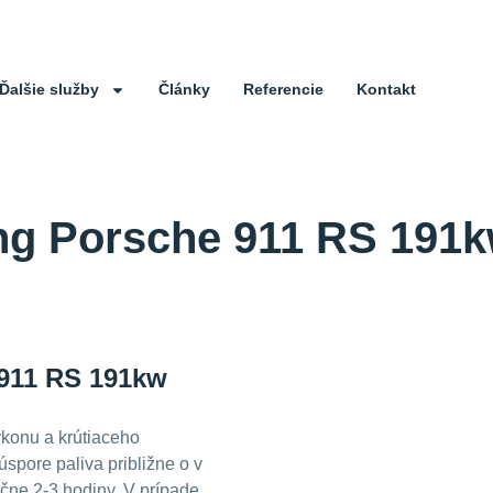
Ďalšie služby
Články
Referencie
Kontakt
ng Porsche 911 RS 191k
 911 RS 191kw
konu a krútiaceho
úspore paliva približne o
v
ačne 2-3 hodiny. V prípade