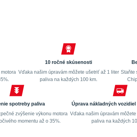
Spokojní zákazníci
10 ročné skúsenosti
Be
 motora
Vďaka našim úpravám môžete ušetriť až 1 liter
Staňte 
35%.
paliva na každých 100 km.
Chip
enie spotreby paliva
Úprava nákladných vozidiel 
pečné zvýšenie výkonu motora
Vďaka našim úpravám môžete uš
točivého momentu až o 35%.
paliva na každých 1