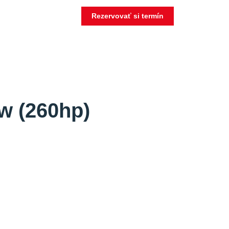
Rezervovať si termín
w (260hp)