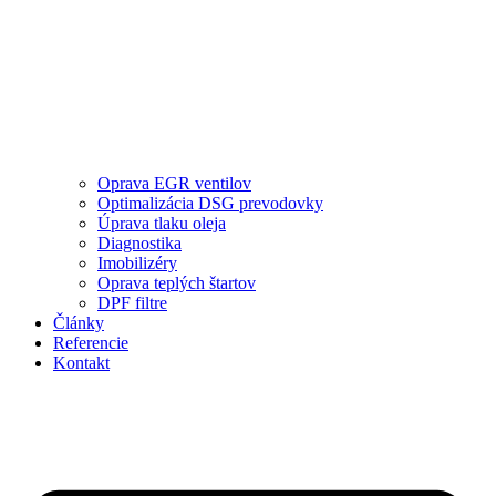
Oprava EGR ventilov
Optimalizácia DSG prevodovky
Úprava tlaku oleja
Diagnostika
Imobilizéry
Oprava teplých štartov
DPF filtre
Články
Referencie
Kontakt