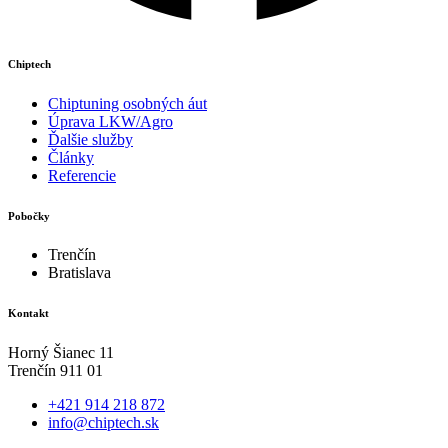
Chiptech
Chiptuning osobných áut
Úprava LKW/Agro
Ďalšie služby
Články
Referencie
Pobočky
Trenčín
Bratislava
Kontakt
Horný Šianec 11
Trenčín 911 01
+421 914 218 872
info@chiptech.sk