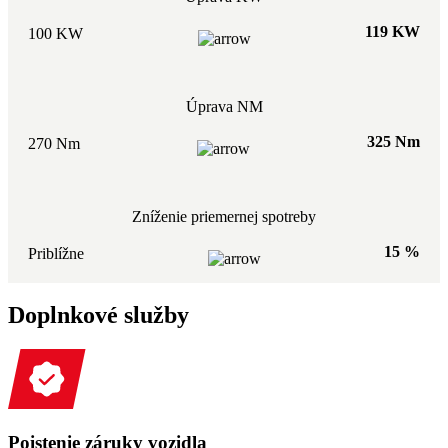
119 KW
100 KW
Úprava NM
325 Nm
270 Nm
Zníženie priemernej spotreby
15 %
Priblížne
Doplnkové služby
Poistenie záruky vozidla