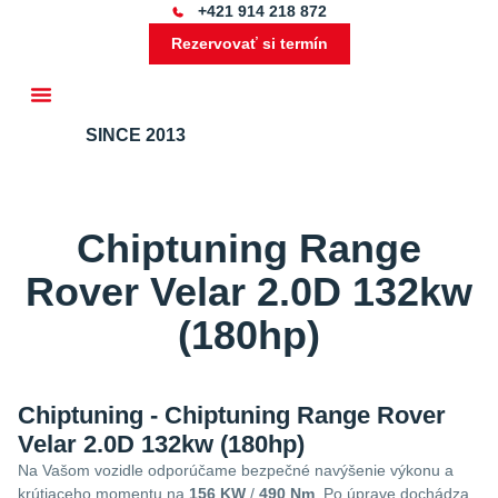
+421 914 218 872
Rezervovať si termín
SINCE 2013
Ďalšie služby
Chiptuning Range
Rover Velar 2.0D 132kw
(180hp)
Chiptuning - Chiptuning Range Rover
Velar 2.0D 132kw (180hp)
Na Vašom vozidle odporúčame bezpečné navýšenie výkonu a
krútiaceho momentu na
156 KW
/
490 Nm
. Po úprave dochádza