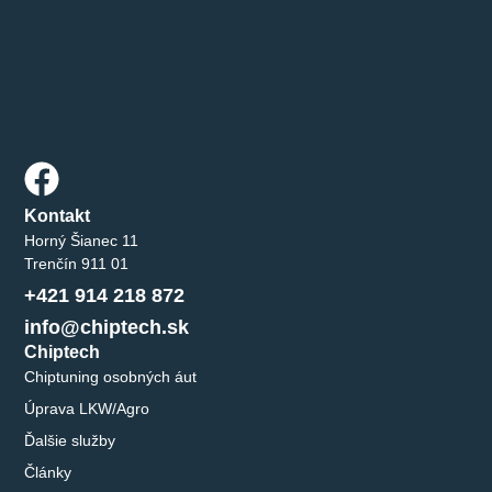
Kontakt
Horný Šianec 11
Trenčín 911 01
+421 914 218 872
info@chiptech.sk
Chiptech
Chiptuning osobných áut
Úprava LKW/Agro
Ďalšie služby
Články