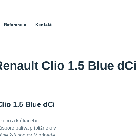
Referencie
Kontakt
enault Clio 1.5 Blue dC
lio 1.5 Blue dCi
konu a krútiaceho
úspore paliva približne o
v
ačne 2-3 hodiny. V prípade