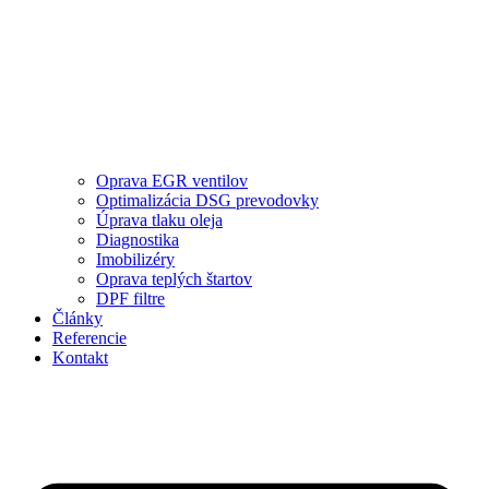
Oprava EGR ventilov
Optimalizácia DSG prevodovky
Úprava tlaku oleja
Diagnostika
Imobilizéry
Oprava teplých štartov
DPF filtre
Články
Referencie
Kontakt