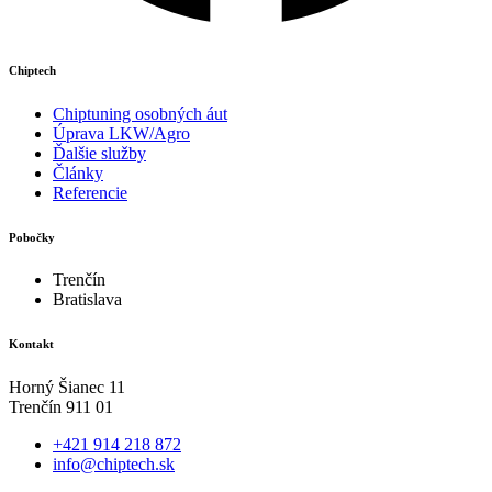
Chiptech
Chiptuning osobných áut
Úprava LKW/Agro
Ďalšie služby
Články
Referencie
Pobočky
Trenčín
Bratislava
Kontakt
Horný Šianec 11
Trenčín 911 01
+421 914 218 872
info@chiptech.sk