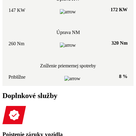
172 KW
147 KW
Úprava NM
320 Nm
260 Nm
Zníženie priemernej spotreby
8 %
Priblížne
Doplnkové služby
Poistenie záruky vozidla