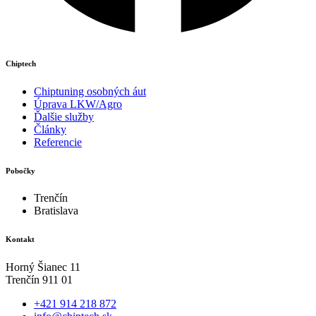
Chiptech
Chiptuning osobných áut
Úprava LKW/Agro
Ďalšie služby
Články
Referencie
Pobočky
Trenčín
Bratislava
Kontakt
Horný Šianec 11
Trenčín 911 01
+421 914 218 872