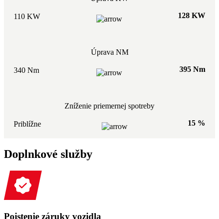
128 KW
110 KW
Úprava NM
395 Nm
340 Nm
Zníženie priemernej spotreby
15 %
Priblížne
Doplnkové služby
Poistenie záruky vozidla