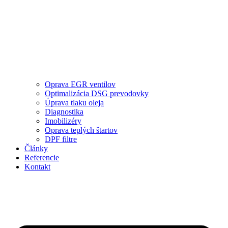
Oprava EGR ventilov
Optimalizácia DSG prevodovky
Úprava tlaku oleja
Diagnostika
Imobilizéry
Oprava teplých štartov
DPF filtre
Články
Referencie
Kontakt