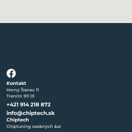
Kontakt
Horný Šianec 11
Trenčín 911 01
+421 914 218 872
info@chiptech.sk
Chiptech
Chiptuning osobných áut