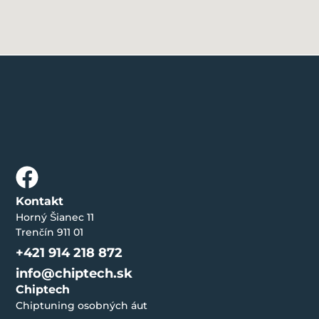
Kontakt
Horný Šianec 11
Trenčín 911 01
+421 914 218 872
info@chiptech.sk
Chiptech
Chiptuning osobných áut