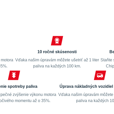
Spokojní zákazníci
10 ročné skúsenosti
Be
 motora
Vďaka našim úpravám môžete ušetriť až 1 liter
Staňte 
35%.
paliva na každých 100 km.
Chip
enie spotreby paliva
Úprava nákladných vozidiel 
pečné zvýšenie výkonu motora
Vďaka našim úpravám môžete uš
točivého momentu až o 35%.
paliva na každých 1