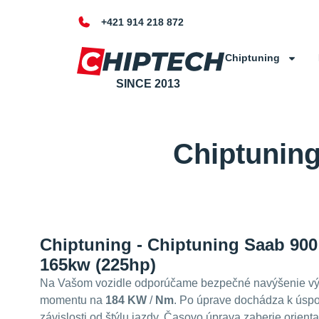
+421 914 218 872
Chiptuning
SINCE 2013
Chiptuning
Chiptuning - Chiptuning Saab 900
165kw (225hp)
Na Vašom vozidle odporúčame bezpečné navýšenie vý
momentu na
184 KW
/
Nm
. Po úprave dochádza k úspor
závislosti od štýlu jazdy. Časovo úprava zaberie orient