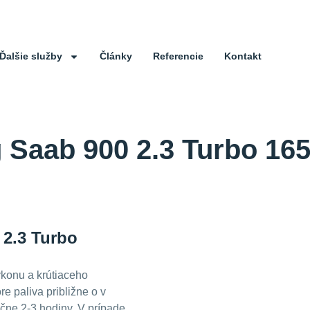
Ďalšie služby
Články
Referencie
Kontakt
 Saab 900 2.3 Turbo 16
 2.3 Turbo
konu a krútiaceho
e paliva približne o
v
ačne 2-3 hodiny. V prípade