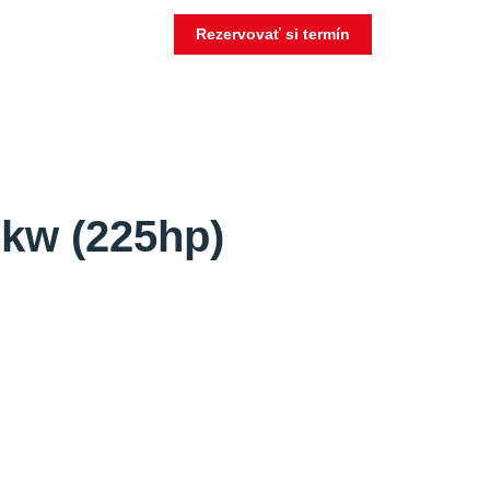
Rezervovať si termín
5kw (225hp)