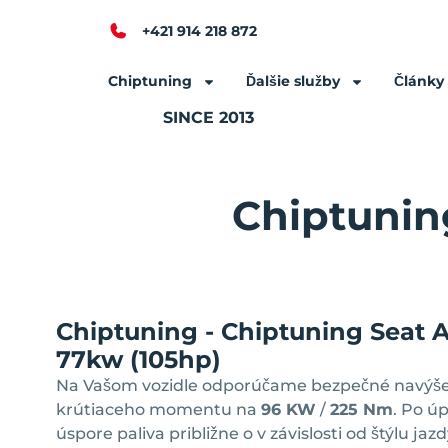
+421 914 218 872
Chiptuning
Ďalšie služby
Články
SINCE 2013
Chiptuning
Chiptuning - Chiptuning Seat Al
77kw (105hp)
Na Vašom vozidle odporúčame bezpečné navýše
krútiaceho momentu na
96 KW
/
225 Nm
. Po ú
úspore paliva približne o
v závislosti od štýlu ja