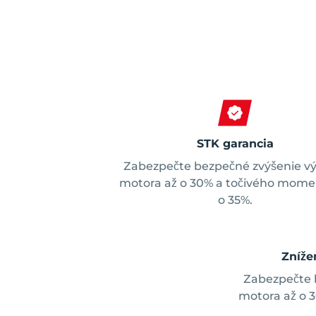
STK garancia
Zabezpečte bezpečné zvýšenie v
motora až o 30% a točivého mome
o 35%.
Zníže
Zabezpečte 
motora až o 