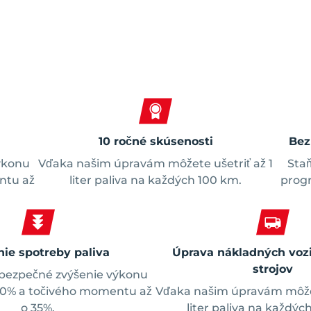
Spokojní zákazníci
10 ročné skúsenosti
Bez
ýkonu
Vďaka našim úpravám môžete ušetriť až 1
Staň
ntu až
liter paliva na každých 100 km.
progr
nie spotreby paliva
Úprava nákladných vozi
strojov
bezpečné zvýšenie výkonu
30% a točivého momentu až
Vďaka našim úpravám môžet
o 35%.
liter paliva na každýc