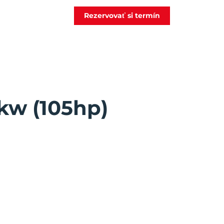
Rezervovať si termín
7kw (105hp)