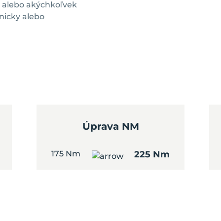
u alebo akýchkoľvek
nicky alebo
Úprava NM
175 Nm
225 Nm