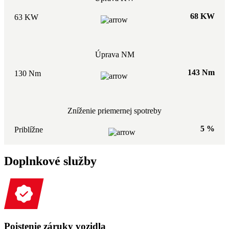
68 KW
63 KW
Úprava NM
143 Nm
130 Nm
Zníženie priemernej spotreby
5 %
Priblížne
Doplnkové služby
Poistenie záruky vozidla