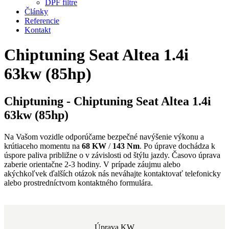
DPF filtre
Články
Referencie
Kontakt
Chiptuning Seat Altea 1.4i
63kw (85hp)
Chiptuning - Chiptuning Seat Altea 1.4i
63kw (85hp)
Na Vašom vozidle odporúčame bezpečné navýšenie výkonu a
krútiaceho momentu na
68 KW
/
143 Nm
. Po úprave dochádza k
úspore paliva približne o
v závislosti od štýlu jazdy. Časovo úprava
zaberie orientačne 2-3 hodiny. V prípade záujmu alebo
akýchkoľvek ďalších otázok nás neváhajte kontaktovať telefonicky
alebo prostredníctvom kontaktného formulára.
Úprava KW