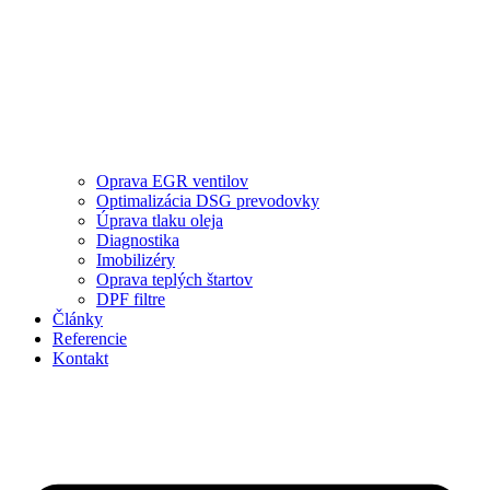
Oprava EGR ventilov
Optimalizácia DSG prevodovky
Úprava tlaku oleja
Diagnostika
Imobilizéry
Oprava teplých štartov
DPF filtre
Články
Referencie
Kontakt