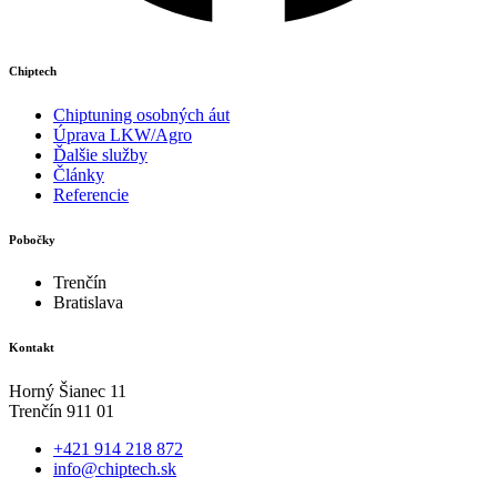
Chiptech
Chiptuning osobných áut
Úprava LKW/Agro
Ďalšie služby
Články
Referencie
Pobočky
Trenčín
Bratislava
Kontakt
Horný Šianec 11
Trenčín 911 01
+421 914 218 872
info@chiptech.sk